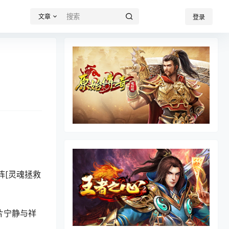
文章
登录
阵[灵魂拯救
片宁静与祥