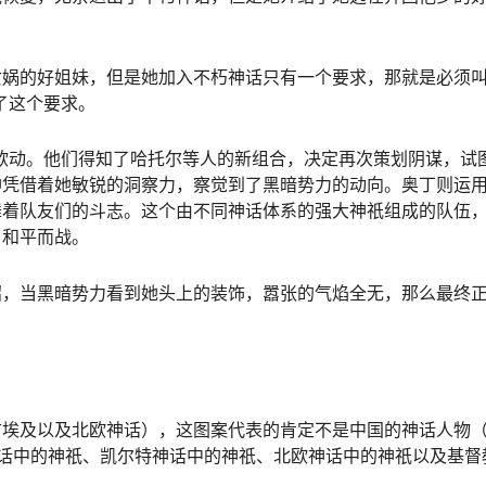
娲的好姐妹，但是她加入不朽神话只有一个要求，那就是必须叫
了这个要求。
蠢欲动。他们得知了哈托尔等人的新组合，决定再次策划阴谋，试
神凭借着她敏锐的洞察力，察觉到了黑暗势力的动向。奥丁则运
舞着队友们的斗志。这个由不同神话体系的强大神祇组成的队伍
了和平而战。
招，当黑暗势力看到她头上的装饰，嚣张的气焰全无，那么最终
古埃及以及北欧神话），这图案代表的肯定不是中国的神话人物
话中的神祇、凯尔特神话中的神祇、北欧神话中的神祇以及基督