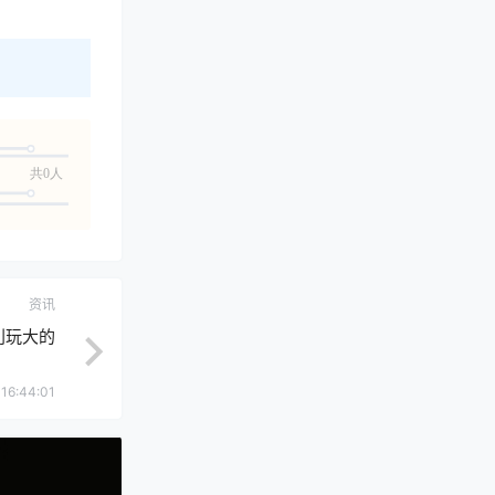
共0人
资讯
利玩大的
 16:44:01