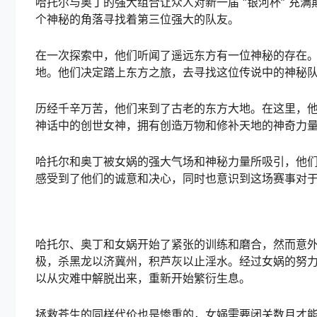
哈托尔与奥丁的强大组合让众人对新一届 “银河杯” 充
个神秘的角落寻找着第三位强大的队友。
在一次探索中，他们听闻了遥远东方有一位神秘的存在
地。他们决定踏上东方之旅，去寻找这位传说中的神秘
历经千辛万苦，他们来到了古老的东方大地。在这里，他
神话中的创世女神，拥有创造万物和修补天地的神奇力
哈托尔和奥丁被女娲的强大气场和神秘力量所吸引，他们
感受到了他们的诚意和决心，同时也意识到这场赛事对
哈托尔、奥丁和女娲开始了紧张的训练和磨合，然而意
极，杀黑龙以济冀州，积芦灰以止淫水。经过女娲的努
以从灾难中解脱出来，重新开始繁衍生息。
拯救苍生的同样代价也是惨重的，女娲需要闭关数月才