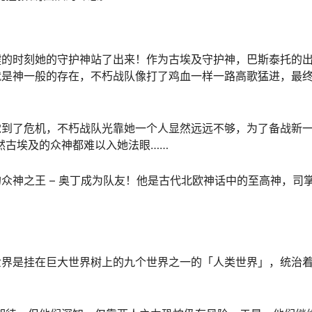
键的时刻她的守护神站了出来！作为古埃及守护神，巴斯泰托的
就是神一般的存在，不朽战队像打了鸡血一样一路高歌猛进，最
到了危机，不朽战队光靠她一个人显然远远不够，为了备战新一
然古埃及的众神都难以入她法眼……
众神之王 – 奥丁成为队友！他是古代北欧神话中的至高神，司
世界是挂在巨大世界树上的九个世界之一的「人类世界」，统治