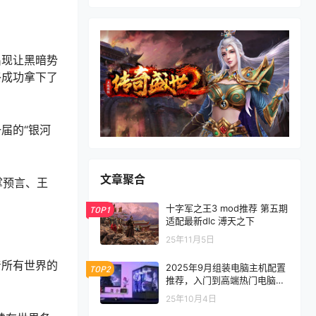
出现让黑暗势
终成功拿下了
届的“银河
文章聚合
掌预言、王
十字军之王3 mod推荐 第五期
TOP1
适配最新dlc 溥天之下
25年11月5日
着所有世界的
2025年9月组装电脑主机配置
TOP2
推荐，入门到高端热门电脑配
置方案
25年10月4日