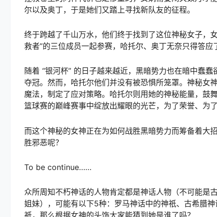
尔以及奥丁，于是她们又踏上寻找新队友的征程。
终于跨越了千山万水，他们终于找到了这位神秘女子，女
救者”的三位成员一起参赛，哈托尔、奥丁无奈只得答应
随着 “银河杯” 的日子越来越近，黑暗势力也在暗中蠢
夺冠。然而，哈托尔他们并没有被恐惧所笼罩。神秘女
魔法，制定了应对策略。哈托尔则用她的神秘能量，鼓
篮球赛的巅峰赛事中绽放出耀眼的光芒，为了荣誉、为
而这个神秘的女神正在为如何战胜黑暗势力而筹备着大
胜邪恶呢？
To be continue……
众所周知不朽神话的人物肯定都是神话人物（不可能是
姐妹），可能有以下5种：罗马神话中的神祇、古希腊神
祇，那么根据女神的头饰大家能猜到她是谁了吗？