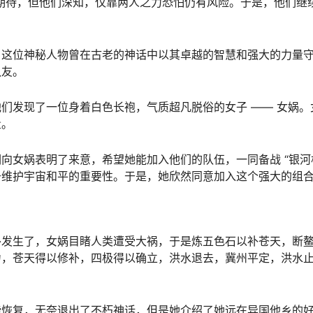
满期待，但他们深知，仅靠两人之力恐怕仍有风险。于是，他们继
。这位神秘人物曾在古老的神话中以其卓越的智慧和强大的力量
队友。
们发现了一位身着白色长袍，气质超凡脱俗的女子 —— 女娲。
量。
向女娲表明了来意，希望她能加入他们的队伍，一同备战 “银河
于维护宇宙和平的重要性。于是，她欣然同意加入这个强大的组
外发生了，女娲目睹人类遭受大祸，于是炼五色石以补苍天，断
力，苍天得以修补，四极得以确立，洪水退去，冀州平定，洪水
能恢复，无奈退出了不朽神话，但是她介绍了她远在异国他乡的