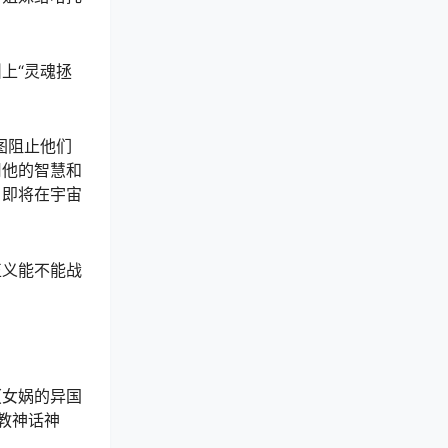
上“灵魂拯
图阻止他们
用他的智慧和
，即将在宇宙
正义能不能战
（女娲的异国
教神话神