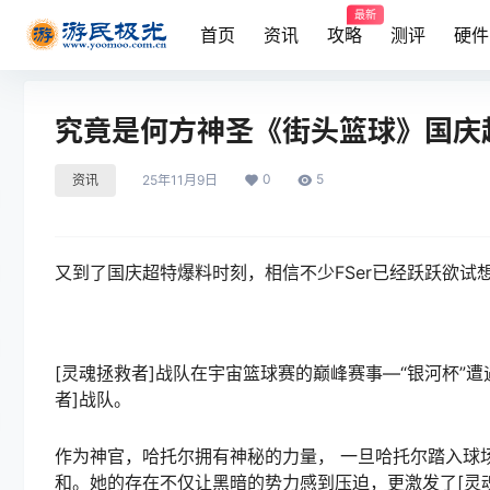
最新
首页
资讯
攻略
测评
硬件
究竟是何方神圣《街头篮球》国庆
0
5
资讯
25年11月9日
又到了国庆超特爆料时刻，相信不少FSer已经跃跃欲
[灵魂拯救者]战队在宇宙篮球赛的巅峰赛事—“银河杯”
者]战队。
作为神官，哈托尔拥有神秘的力量， 一旦哈托尔踏入球
和。她的存在不仅让黑暗的势力感到压迫，更激发了[灵