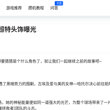
交流
游戏推荐
攒机教程
问答
超特头饰曝光
试想要猜猜是个什么角色了，就让我们一起继续之前的故事吧~
遭遇了黑暗势力的围剿，古埃及爱与美的女神—哈托尔决心前往助
场，她的神秘能量便如同一道强大的光芒，为整个球场带来了一
魂拯救者]团队的斗志。