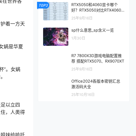
续在世界各
RTX5050和4060显卡哪个
TOP3
好？RTX5050对比RTX4060/
5060性能评测
25年9月16日
守护着一方天
sp什么意思_sp含义一览
1月30日
女娲是华夏
R7 7800X3D游戏电脑配置推
荐 搭配RTX5070、RX9070XT
杯”。女娲
25年9月16日
合。
Office2024各版本密钥汇总
激活码大全
25年10月16日
鳌足以立四
止住，人类得
好姐妹给哈托