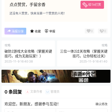
点点赞赏，手留余香
给TA打赏
还没有人赞赏，快来当第一个赞赏的人吧！
0
0
海报分享
收藏
举报
攻略
攻略
破防2游戏大全攻略（掌握关键
三位一体2过关攻略（掌握关键
技巧，成为无敌玩家！）
技巧，让你轻松过关）
2025-11-9 16:40:38
2025-11-9 16:41:40
0 条回复
文章作者
管理员
A
M
欢迎您，新朋友，感谢参与互动！
确认修改