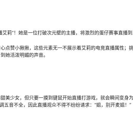
播艾莉”！她是一位打破次元壁的主播，将激烈的蛋仔赛事直播到
爱心点赞小揪揪，这些元素无一不展示着艾莉的电竞直播属性；
听到她活泼明媚的声音。
的甜美少女，但只要一摸到键鼠开始直播打游戏，就会瞬间变身
调五音不全，因此直播观众不得不纷纷请求：“姐，别开麦姐！”