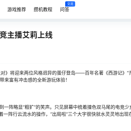
交流
游戏推荐
攒机教程
问答
电竞主播艾莉上线
对》将迎来两位风格迥异的蛋仔登岛——百年名著《西游记》“齐
仔们带来富有冲击感的全新游玩体验！
听到一阵略显“粗犷”的笑声。只见屏幕中梳着撞色双马尾的电竞少
着一阵行云流水的操作，“出局啦”三个大字很快就水灵灵地出现