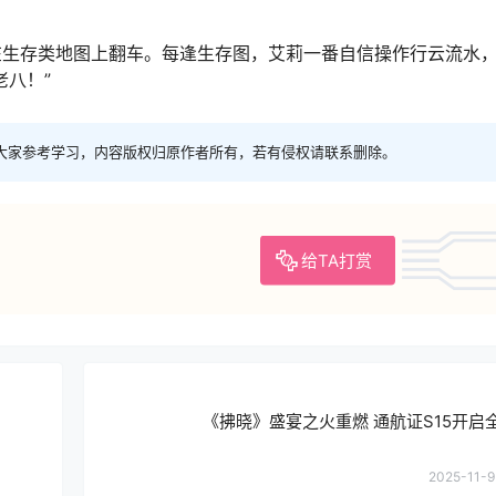
在生存类地图上翻车。每逢生存图，艾莉一番自信操作行云流水
老八！”
大家参考学习，内容版权归原作者所有，若有侵权请联系删除。
给TA打赏
《拂晓》盛宴之火重燃 通航证S15开启
2025-11-9