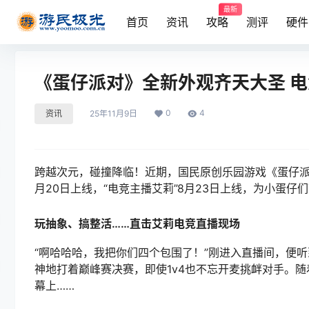
最新
首页
资讯
攻略
测评
硬件
《蛋仔派对》全新外观齐天大圣 
0
4
资讯
25年11月9日
跨越次元，碰撞降临！近期，国民原创乐园游戏《蛋仔派
月20日上线，“电竞主播艾莉”8月23日上线，为小蛋
玩抽象、搞整活……直击艾莉电竞直播现场
“啊哈哈哈，我把你们四个包围了！”刚进入直播间，便
神地打着巅峰赛决赛，即使1v4也不忘开麦挑衅对手。随
幕上……