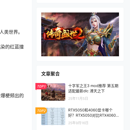
人类世界。
挑染的红蓝撞
文章聚合
十字军之王3 mod推荐 第五期
TOP1
适配最新dlc 溥天之下
为爆梗频出的
25年11月5日
RTX5050和4060显卡哪个
TOP2
好？RTX5050对比RTX4060/
5060性能评测
25年9月16日