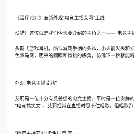
《蛋仔派对》全新外观“电竞主播艾莉”上线
没错！这位就是我们今天要介绍的主角之一——“电竞主
头戴式游戏耳机，酷似游戏手柄的头饰，小火箭发夹和
色双马尾，明亮的圆眼和微挑的嘴角，仿佛下一秒就能
外观“电竞主播艾莉”
艾莉是一位十分有反差感的电竞主播。平时是一位安静
“电竞搞笑女”。艾莉经常在直播时忍不住唱歌，但唱歌跑
“电竞主播艾莉”染色展示·其一