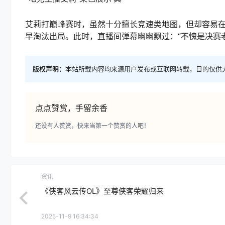
艾莉打巅峰赛时，虽然十分擅长竞速类地图，但却容易
早淘汰出局。此时，直播间弹幕幽幽飘过：“不愧是决赛
版权声明：
本站所载内容均来源用户发布或互联网转载，目的仅供
点点赞赏，手留余香
还没有人赞赏，快来当第一个赞赏的人吧！
资讯
《侠客风云传OL》至尊侠客荣耀归来
2025-11-9 16:34:34