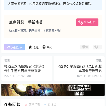
大家参考学习，内容版权归原作者所有，若有侵权请联系删除。
点点赞赏，手留余香
给TA打赏
还没有人赞赏，快来当第一个赞赏的人吧！
0
0
海报分享
收藏
举报
资讯
资讯
把酒言欢 相聚临安《水浒Q
《西游：笔绘西行》1.2上 新版
传》手游八周年庆典来袭
本落伽奇谭开启
2025-11-9 16:23:38
2025-11-9 16:24:14
0 条回复
文章作者
管理员
A
M