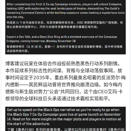
博客建议玩家在体验合作战役前熟悉黑色行动系列剧情。
本作延续系列标志性的间谍、背叛与全球动荡叙事网，故
事时间设定于2035年，重启系列最臭名昭著的反派劳尔·梅
内德斯——其民粹运动曾将世界推向崩溃边缘。如今梅内
德斯与新生敌对势力”公会”共同回归，这个由CEO艾玛·卡
根领导的全球科技巨头承诺通过技术霸权实现和平。