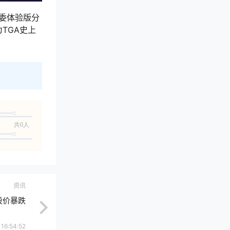
评委体验版分
TGA史上
共0人
资讯
股价暴跌
 16:54:52