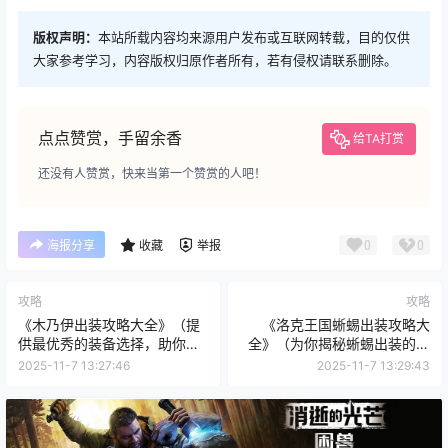
版权声明：
本站所载内容均来源用户发布或互联网转载，目的仅供
大家参考学习，内容版权归原作者所有，若有侵权请联系删除。
点点赞赏，手留余香
给TA打赏
还没有人赞赏，快来当第一个赞赏的人吧！
0
0
海报分享
收藏
举报
攻略
攻略
《木乃伊出装攻略大全》（提
《洛克王国蜥蜴出装攻略大
供最优秀的装备选择，助你在
全》（为你揭秘蜥蜴出装的最
端游中成为无敌的木乃伊）
佳搭配，助你在战场上无往不
2025-11-7 13:27:46
2025-11-7 13:29:43
利！）