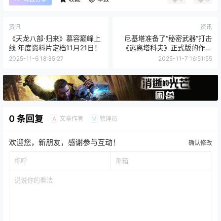
资讯
资讯
《天龙八部·归来》慕容巅峰上
尼基塔准备了“秘密武器”打击
线 年度资料片定档11月21日！
《逃离塔科夫》正式版的作弊
行为
2025-11-6 18:35:27
2025-11-7 16:51:55
0 条回复
文章作者
管理员
A
M
欢迎您，新朋友，感谢参与互动！
确认修改