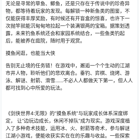
无论是寻常的草鱼、鲫鱼，还是只存在于传说中的珍奇异
物，都等待着玩家的发现。每解锁一种新鱼类的图鉴，不
仅能获得丰厚奖励，有时候还有开盲盒的惊喜，也许下一
次抛竿就能沉甸甸地拉起一个装满银两的宝箱。据策划透
露，未来钓鱼系统还会和家园系统结合，一些鱼类钓起
后，能被养在庭院，随时用于观赏。
摸鱼闲逛，也能当大侠
告别无止境的任务链！在游戏中，邂逅一个个生动的江湖
市井人物，聆听他们的悲欢离合。垂钓、弈棋、烧烤、游
泳、解谜、射箭、滑雪……不必人人都做天下第一，但人人
都可找到心中所爱的玩法。
《剑侠世界4:无限》的“摸鱼系统”与玩家成长体系深度绑
定， 让“边玩边成长，休闲不掉队”成为现实。游戏深度植
入了多种奇术技能，运用冰、火、射箭等奇术，参与解谜
江湖小游戏，便能收获实实在在的乐趣与收益。一些探索