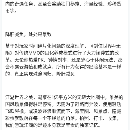
向的奇遇任务，甚至会奖励独门秘籍、海量经验、珍稀货
币等。
降肝减负，处处是景致
基于对玩家时间碎片化问题的深度理解，《剑侠世界4:无
限》对传统MMO的固化养成模式进行了大刀阔斧式的改
革。无论你热爱PK、钟情副本，还是醉心于休闲玩法，都
会积累云游值和成就点，所有行为获得的经验基本是一样
的，真正实现殊途同归、降肝减负！
江湖世界之美，凝聚在1亿平方米的无缝大地图中，唯美的
国风场景值得驻足停留。无需为了赶路而奔波，使用轻功
飞跃屋檐，或凌波逐浪顺流而下，藏宝图、风景点、隐藏
彩蛋就散落在每一个不经意的角落。拍照、打卡、收集，
我们游玩江湖的足迹本身就是宝贵的独家记忆。