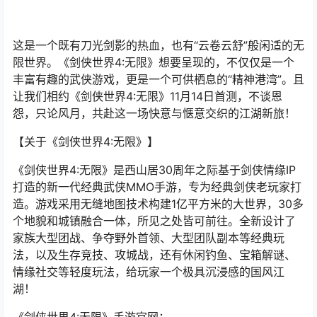
这是一个既有刀光剑影的热血，也有“云卷云舒”般闲适的无
限世界。《剑侠世界4:无限》想要呈现的，不仅仅是一个
丰富有趣的武侠游戏，更是一个可供栖息的“精神港湾”。且
让我们相约《剑侠世界4:无限》11月14日首测，不谈恩
怨，只论风月，共赴这一场快意与惬意交织的江湖新旅！
【关于《剑侠世界4:无限》】
《剑侠世界4:无限》是西山居30周年之际基于剑侠情缘IP
打造的新一代经典武侠MMO手游，专为经典剑侠老玩家打
造。游戏采用无缝地图技术构建1亿平方米的大世界，30多
个地貌和城镇融合一体，所见之处皆可前往。全新设计了
家族大型团战、争夺野外首领、大型团队副本等经典玩
法，以及生存竞技、攻城战，还有休闲钓鱼、宝箱解谜、
情缘社交等轻度玩法，给玩家一个极具沉浸感的国风江
湖！