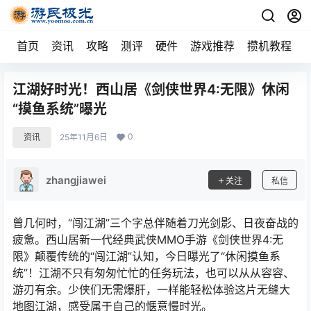
首页
资讯
攻略
测评
硬件
游戏推荐
攒机教程
江湖好时光！西山居《剑侠世界4:无限》休闲
“摸鱼系统”曝光
0
资讯
25年11月6日
zhangjiawei
关注
私信
曾几何时，“闯江湖”三个字总伴随着刀光剑影、日夜奋战的
疲惫。西山居新一代经典武侠MMO手游《剑侠世界4:无
限》颠覆传统的“闯江湖”认知，今日曝光了“休闲摸鱼系
统”！江湖不只有匆匆忙忙的任务玩法，也可以从从容容、
游刃有余。少侠们无需爆肝，一样能轻松体验这片无缝大
地图江湖，感受属于自己的惬意慢时光。