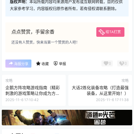
版权声明：
本站所载内容均来源用户发布或互联网转载，目的仅供
大家参考学习，内容版权归原作者所有，若有侵权请联系删除。
点点赞赏，手留余香
给TA打赏
还没有人赞赏，快来当第一个赞赏的人吧！
0
0
海报分享
收藏
举报
攻略
攻略
企鹅方阵攻略游戏指南（精彩
大话2炼化装备攻略（打造最强
刺激的游戏策略让你成为方阵
装备，从这里开始！）
大师）
2025-11-6 17:10:42
2025-11-6 17:11:38