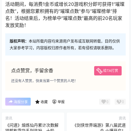
活动期间，每消费1金币或增长20游戏积分即可获得1“璀璨
点数”，根据您累积拥有的“璀璨点数”参与“璀璨榜单”排
名！活动结束后，为榜单中“璀璨点数”最高的前20名玩家
发放奖励！
版权声明：
本站所载内容均来源用户发布或互联网转载，目的仅供
大家参考学习，内容版权归原作者所有，若有侵权请联系删除。
点点赞赏，手留余香
给TA打赏
还没有人赞赏，快来当第一个赞赏的人吧！
0
0
海报分享
收藏
举报
资讯
资讯
《问道》熔炼仙丹累计次数解
《剑侠世界端游》第八届武道
锁鹊影霜华系列装扮，十阶坐
会 火爆开启！