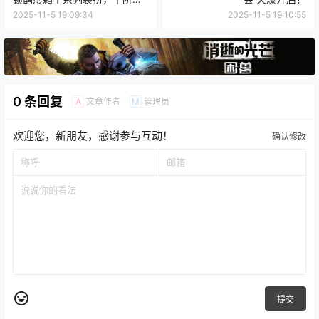
骑任你选！
2025-11-5 19:09:34
2025-11-5 19:10:55
0 条回复
文章作者
管理员
A
M
欢迎您，新朋友，感谢参与互动！
确认修改
提交