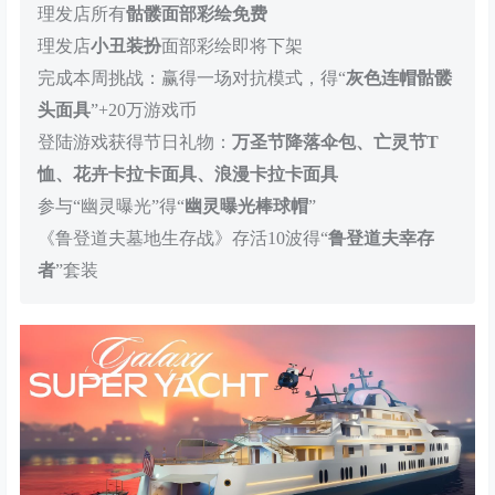
理发店所有
骷髅面部彩绘免费
理发店
小丑装扮
面部彩绘即将下架
完成本周挑战：赢得一场对抗模式，得“
灰色连帽骷髅
头面具
”+20万游戏币
登陆游戏获得节日礼物：
万圣节降落伞包、亡灵节T
恤、花卉卡拉卡面具、浪漫卡拉卡面具
参与“幽灵曝光”得“
幽灵曝光棒球帽
”
《鲁登道夫墓地生存战》存活10波得“
鲁登道夫幸存
者
”套装