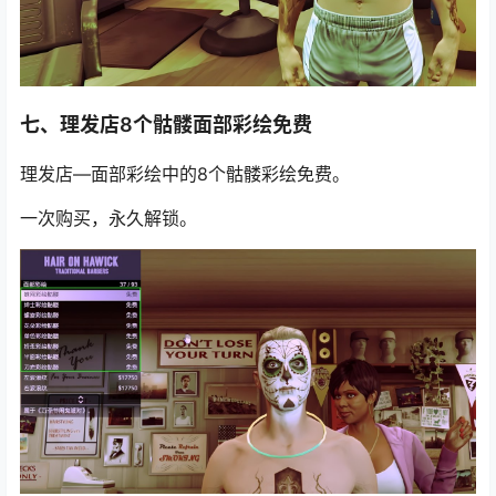
七、理发店8个骷髅面部彩绘免费
理发店—面部彩绘中的8个骷髅彩绘免费。
一次购买，永久解锁。