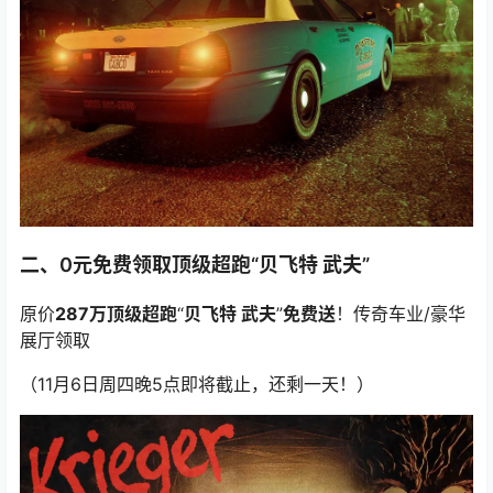
二、0元免费领取顶级超跑“贝飞特 武夫”
原价
287万顶级超跑
“
贝飞特 武夫
”
免费送
！传奇车业/豪华
展厅领取
（11月6日周四晚5点即将截止，还剩一天！）