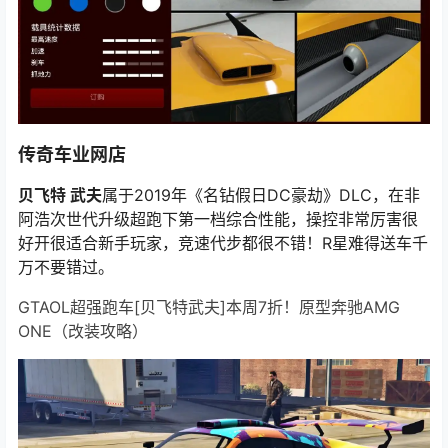
传奇车业网店
贝飞特 武夫
属于2019年《名钻假日DC豪劫》DLC，在非
阿浩次世代升级超跑下第一档综合性能，操控非常厉害很
好开很适合新手玩家，竞速代步都很不错！R星难得送车千
万不要错过。
GTAOL超强跑车[贝飞特武夫]本周7折！原型奔驰AMG
ONE（改装攻略）