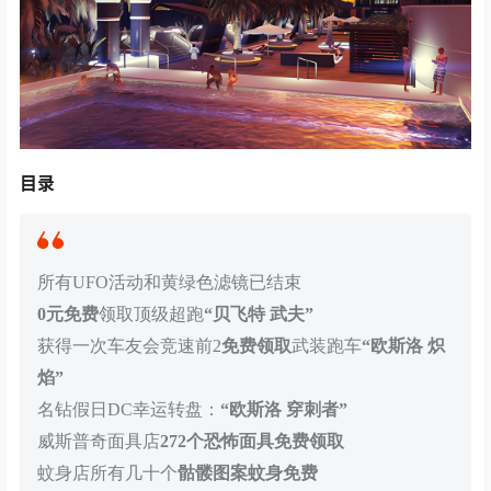
目录
所有UFO活动和黄绿色滤镜已结束
0元免费
领取顶级超跑
“贝飞特 武夫”
获得一次车友会竞速前2
免费领取
武装跑车
“欧斯洛 炽
焰”
名钻假日DC幸运转盘：
“欧斯洛 穿刺者”
威斯普奇面具店
272个恐怖面具免费领取
蚊身店所有几十个
骷髅图案蚊身免费