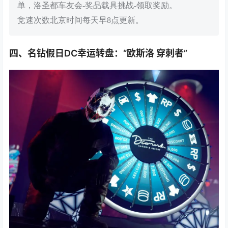
单，洛圣都车友会-奖品载具挑战-领取奖励。
竞速次数北京时间每天早8点更新。
四、名钻假日DC幸运转盘：“欧斯洛 穿刺者”