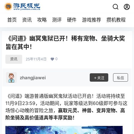
首页
资讯
攻略
测评
硬件
游戏推荐
攒机教程
《问道》幽冥鬼狱已开！稀有宠物、坐骑大奖
皆在其中！
0
资讯
25年11月4日
zhangjiawei
关注
私信
《问道》端游普通版幽冥鬼狱活动已开启！活动将持续至
11月9日23:59，活动期间，玩家等级达到60级即可参与这
场惊心动魄的冒险之旅，
赢取元灵、神兽、变异宠物、高
阶坐骑及高价值道具等丰厚奖励！