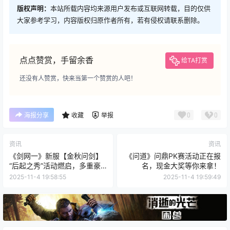
版权声明：
本站所载内容均来源用户发布或互联网转载，目的仅供
大家参考学习，内容版权归原作者所有，若有侵权请联系删除。
点点赞赏，手留余香
给TA打赏
还没有人赞赏，快来当第一个赞赏的人吧！
0
0
海报分享
收藏
举报
资讯
资讯
《剑网一》新服【金秋问剑】
《问道》问鼎PK赛活动正在报
“后起之秀”活动燃启，多重豪
名，现金大奖等你来拿！
礼助侠士快速崛起！
2025-11-4 19:58:55
2025-11-4 19:59:49