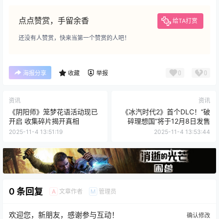
点点赞赏，手留余香
给TA打赏
还没有人赞赏，快来当第一个赞赏的人吧！
0
0
海报分享
收藏
举报
资讯
资讯
《阴阳师》笼梦花语活动现已
《冰汽时代2》首个DLC！“破
开启 收集碎片揭开真相
碎理想国”将于12月8日发售
2025-11-4 13:51:19
2025-11-4 13:53:44
0 条回复
文章作者
管理员
A
M
欢迎您，新朋友，感谢参与互动！
确认修改