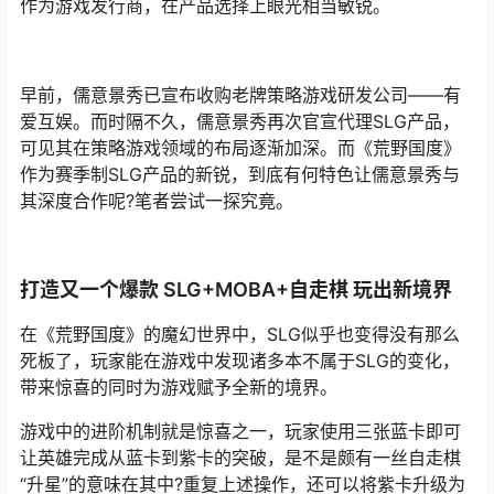
作为游戏发行商，在产品选择上眼光相当敏锐。
早前，儒意景秀已宣布收购老牌策略游戏研发公司——有
爱互娱。而时隔不久，儒意景秀再次官宣代理SLG产品，
可见其在策略游戏领域的布局逐渐加深。而《荒野国度》
作为赛季制SLG产品的新锐，到底有何特色让儒意景秀与
其深度合作呢?笔者尝试一探究竟。
打造又一个爆款 SLG+MOBA+自走棋 玩出新境界
在《荒野国度》的魔幻世界中，SLG似乎也变得没有那么
死板了，玩家能在游戏中发现诸多本不属于SLG的变化，
带来惊喜的同时为游戏赋予全新的境界。
游戏中的进阶机制就是惊喜之一，玩家使用三张蓝卡即可
让英雄完成从蓝卡到紫卡的突破，是不是颇有一丝自走棋
“升星”的意味在其中?重复上述操作，还可以将紫卡升级为