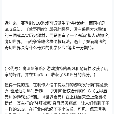
近年来，赛季制SLG游戏可谓诞生了“井喷潮”，而同样是
SLG玩法，《荒野国度》却另辟蹊径，没有采用大众熟知
的三国或真实历史题材，而是创造了一个充满“拟人动物”的
魔幻世界。当战争策略这样硬核玩法，遇上了充满魔法的
奇幻世界会有什么奇妙的化学反应?笔者十分期待。
(《代号：魔法与策略》游戏独特的画风和耐玩性收获了玩
家的好评，并在TapTap上收获了8.9评分的高分。)
值得一提的是，在制作人信中提及到的游戏发行商“儒意景
秀”也是近期热门新游——文明IP授权合作的SLG《世界启
元》的游戏发行商。《世界启元》在上线当天登上免费榜
榜首，其主打的“降肝减氪”直戳品类痛点，让人们看到了不
一样的SLG，在行业内掀起了不小波澜。可见，儒意景秀