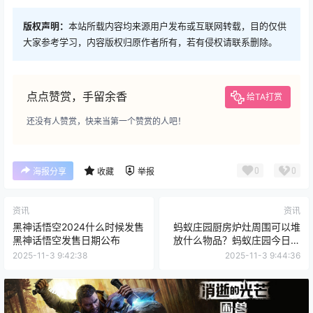
版权声明：
本站所载内容均来源用户发布或互联网转载，目的仅供
大家参考学习，内容版权归原作者所有，若有侵权请联系删除。
点点赞赏，手留余香
给TA打赏
还没有人赞赏，快来当第一个赞赏的人吧！
0
0
海报分享
收藏
举报
资讯
资讯
黑神话悟空2024什么时候发售
蚂蚁庄园厨房炉灶周围可以堆
黑神话悟空发售日期公布
放什么物品？蚂蚁庄园今日答
案最新厨房炉灶
2025-11-3 9:42:38
2025-11-3 9:44:36