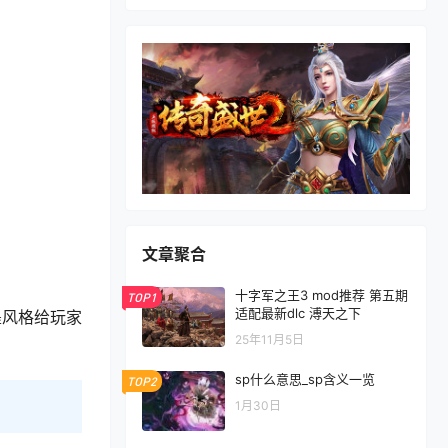
文章聚合
十字军之王3 mod推荐 第五期
TOP1
适配最新dlc 溥天之下
墨风格给玩家
25年11月5日
sp什么意思_sp含义一览
TOP2
1月30日