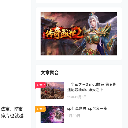
文章聚合
十字军之王3 mod推荐 第五期
TOP1
适配最新dlc 溥天之下
25年11月5日
击法宝、防御
sp什么意思_sp含义一览
TOP2
的碎片也就越
1月30日