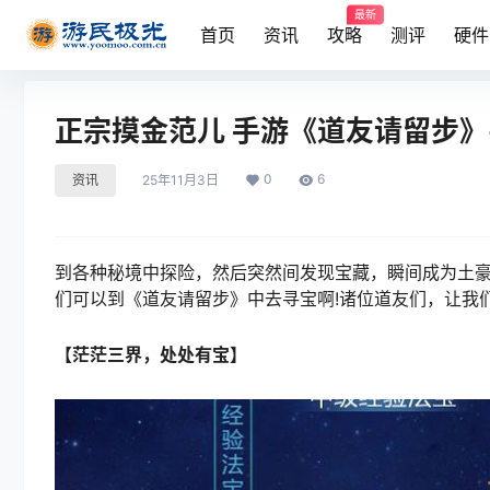
最新
首页
资讯
攻略
测评
硬件
正宗摸金范儿 手游《道友请留步
0
6
资讯
25年11月3日
到各种秘境中探险，然后突然间发现宝藏，瞬间成为土豪
们可以到《道友请留步》中去寻宝啊!诸位道友们，让我
【茫茫三界，处处有宝】