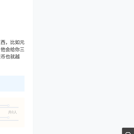
东西，比如元
，他会给你三
银币也就越
共0人