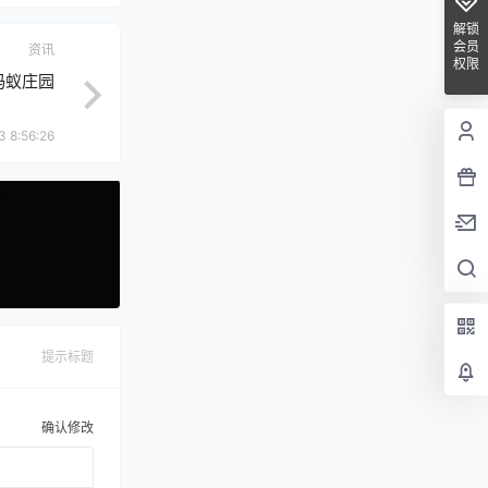
解锁
会员
资讯
权限
蚂蚁庄园
3 8:56:26
提示标题
确认修改