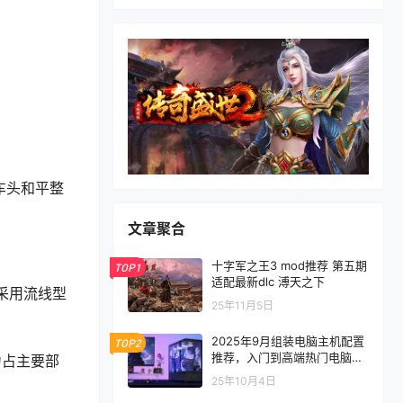
车头和平整
文章聚合
十字军之王3 mod推荐 第五期
TOP1
适配最新dlc 溥天之下
采用流线型
25年11月5日
2025年9月组装电脑主机配置
TOP2
推荐，入门到高端热门电脑配
力占主要部
置方案
。
25年10月4日