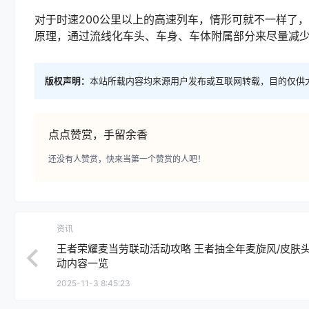
对于时速200公里以上的高速列车，情形可就不一样了
原理，通过流线化车头、车身、车体附属部分来尽量减
版权声明：
本站所载内容均来源用户发布或互联网转载，目的仅供
点点赞赏，手留余香
还没有人赞赏，快来当第一个赞赏的人吧！
资讯
王者荣耀麦当劳联动活动攻略 王者抽全年麦旋风/皮肤
动内容一览
2025-11-3 8:45:23