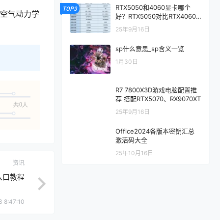
RTX5050和4060显卡哪个
TOP3
用空气动力学
好？RTX5050对比RTX4060/
5060性能评测
25年9月16日
sp什么意思_sp含义一览
1月30日
R7 7800X3D游戏电脑配置推
荐 搭配RTX5070、RX9070XT
共0人
25年9月16日
Office2024各版本密钥汇总
激活码大全
25年10月16日
资讯
入口教程
3 8:47:10