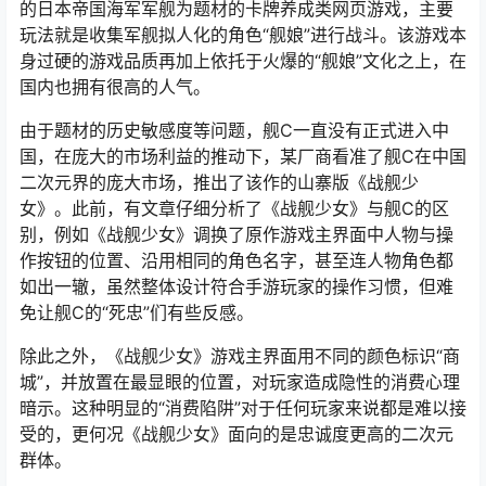
的日本帝国海军军舰为题材的卡牌养成类网页游戏，主要
玩法就是收集军舰拟人化的角色“舰娘”进行战斗。该游戏本
身过硬的游戏品质再加上依托于火爆的“舰娘”文化之上，在
国内也拥有很高的人气。
由于题材的历史敏感度等问题，舰C一直没有正式进入中
国，在庞大的市场利益的推动下，某厂商看准了舰C在中国
二次元界的庞大市场，推出了该作的山寨版《战舰少
女》。此前，有文章仔细分析了《战舰少女》与舰C的区
别，例如《战舰少女》调换了原作游戏主界面中人物与操
作按钮的位置、沿用相同的角色名字，甚至连人物角色都
如出一辙，虽然整体设计符合手游玩家的操作习惯，但难
免让舰C的“死忠”们有些反感。
除此之外，《战舰少女》游戏主界面用不同的颜色标识“商
城”，并放置在最显眼的位置，对玩家造成隐性的消费心理
暗示。这种明显的“消费陷阱”对于任何玩家来说都是难以接
受的，更何况《战舰少女》面向的是忠诚度更高的二次元
群体。