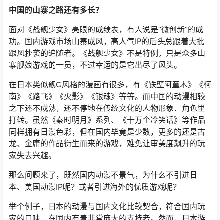
中国的山寨之路还有多长？
面对《战舰少女》亮眼的成绩表，有人说是“微创新”的成
功。国内游戏市场山寨成风，高人气IP的后头总跟着大批
跟风抄袭的追随者。《战舰少女》不是特例，只是众多山
寨舰娘游戏的一员，不过幸运的是它出尽了风头。
在日本类似舰C风格的漫画有很多，有《铁壁阿童木》《柯
南》《路飞》《火影》《银魂》等等。而中国的动漫相较
之下还不成熟，还不停地在传统文化的人物形象、角色里
打转。虽然《秦时明月》系列、《十万个冷笑话》等作品
同样拥有日漫色彩，但在国内毕竟是少数，更多的还是古
龙、金庸的作品衍生而来的游戏，难免让审美度飙升的玩
家失去兴趣。
那么问题来了，既然国内动漫不景气，为什么不引进日
本、美国动漫IP呢？或者引进海外的优质游戏呢？
举个例子，日本的动漫与国内文化比较契合，符合国内玩
家的口味，在国内有着非常庞大的支持者。然而，日本游