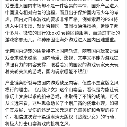
戏要进入国内市场却不是一件容易的事情，国外产品进入
中国没有相对完善的流程，而且出于保护国内青少年的考
虑，国内对日本游戏的要求非常严格。例如索尼的PS4将
进入中国市场，就是否锁区一事闹得沸沸扬扬，延期了两
个多月。微软的国行XboxOne锁区锁服务，而通过审批的
游戏寥寥无几。种种原因让海外游戏进入国内困难重重。
无奈国内游戏的质量接不上国际轨道，随着国内玩家对游
戏要求越来越高，国内动漫、影视、文学又不能为游戏提
供强有力的内容支撑，眼看着别的国家的游戏玩家天天玩
着美轮美奂的游戏，国内玩家哪能不眼红！
产业链条断裂导致国内游戏缺乏内容，但这不是盗版之风
横行的理由。《战舰少女》这个山寨品，看似是为能让玩
家玩上梦寐以求的舶来游戏，也取得了不错的成绩，可视
从长远来看，这种现象助长了个别厂商的侥幸心理，如果
任其发展，受伤的还是二次元这群充满美好和希望的孩子
们。相信这次安卓渠道肃清无版权《战舰少女》的行动，
将极大打击山寨游戏的投机之风。