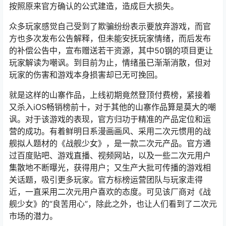
按照原来官方确认的公式建造，造成巨大损失。
众多玩家感觉自己受到了欺骗纷纷表示要放弃游戏，而官
方也多次发布公告解释，但未能安抚玩家情绪，而后发布
的补偿公告中，宣布赠送若干资源，其中50钢的项目更让
玩家解读为嘲讽。到目前为止，情绪虽已渐渐消散，但对
玩家的伤害和游戏本身损害却已无可挽回。
就是这样的山寨作品，上线初期竟然登顶付费榜，紧接着
又杀入iOS畅销榜前十，对于其他的山寨作品算是莫大的嘲
讽。对于该游戏的表现，官方归功于精准的产品定位和运
营的成功。有着鲜明日系漫画画风、采用二次元惯用的战
舰拟人题材的《战舰少女》，是一款二次元产品。官方通
过百度贴吧、游戏直播、视频网站，以及一些二次元用户
集散地不断曝光，获得用户；又生产大批可传播的游戏相
关话题，吸引更多玩家。官方标榜运营团队与玩家走得
近，一直采用二次元用户喜欢的态度。可见该厂商对《战
舰少女》的“良苦用心”，除此之外，也让人们看到了二次元
市场的潜力。