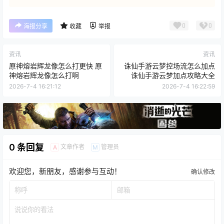
0
0
海报分享
收藏
举报
资讯
资讯
原神熔岩辉龙像怎么打更快 原
诛仙手游云梦控场流怎么加点
神熔岩辉龙像怎么打啊
诛仙手游云梦加点攻略大全
2026-7-4 16:21:12
2026-7-4 16:22:59
0 条回复
文章作者
管理员
A
M
欢迎您，新朋友，感谢参与互动！
确认修改