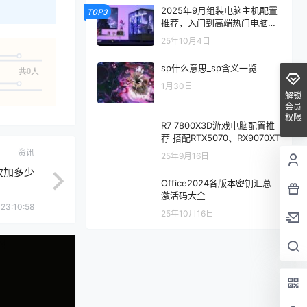
2025年9月组装电脑主机配置
TOP3
推荐，入门到高端热门电脑配
置方案
25年10月4日
sp什么意思_sp含义一览
共0人
1月30日
解锁
会员
权限
R7 7800X3D游戏电脑配置推
荐 搭配RTX5070、RX9070XT
资讯
25年9月16日
次加多少
Office2024各版本密钥汇总
激活码大全
23:10:58
25年10月16日