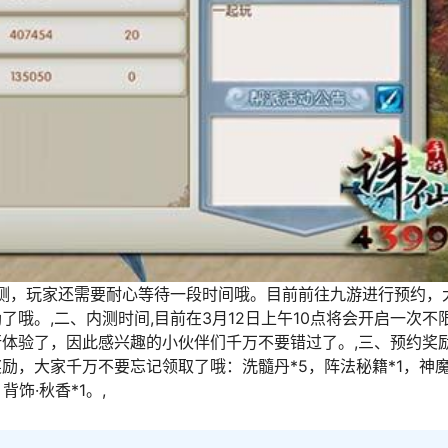
公测，玩家还需要耐心等待一段时间哦。目前前往九游进行预约，
哦。,二、内测时间,目前在3月12日上午10点将会开启一次不
体验了，因此感兴趣的小伙伴们千万不要错过了。,三、预约奖励
，大家千万不要忘记领取了哦：洗髓丹*5，阵法秘籍*1，神魔
背饰·秋香*1。,