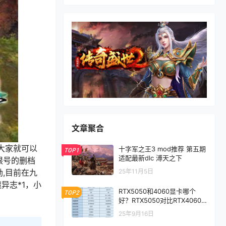
文章聚合
大家就可以
十字军之王3 mod推荐 第五期
TOP1
适配最新dlc 溥天之下
限号的删档
25年11月5日
,目前在九
异志*1，小
RTX5050和4060显卡哪个
TOP2
好？RTX5050对比RTX4060/
5060性能评测
25年9月16日