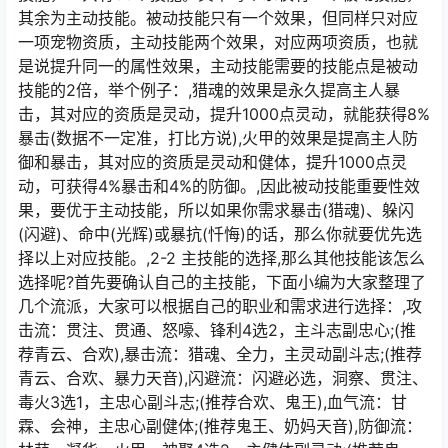
其余为主动技能。被动技能只有一个效果，但同样只对应
一项宠物资质，主动技能两个效果，对应两项资质，也就
是说提升同一的属性效果，主动技能需要的技能点是被动
技能的2倍，举个例子：,猎魂的效果是永久提高主人暴
击，其对应的资质是灵动，提升1000点灵动，就能获得8%
暴击(数据不一定准，打比方说),火甲的效果是提高主人防
御和暴击，其对应的资质是灵动和健体，提升1000点灵
动，可获得4%暴击和4%的防御。,因此被动技能重要性效
果，要优于主动技能，所以如果你需求暴击(猎魂)、躲闪
(闪避)、命中(光辉)或暴抗(忏悔)的话，那么你就要优先选
择以上对应技能。,2-2 主技能的选择,那么其他技能该怎么
选择呢?首先要确认自己的主技能，下面小编为大家整理了
几个流派，大家可以根据自己的职业和需求进行选择：,攻
击流：贯注、贯通、怒嚎、锋利4选2，主斗志副忠心;(推
荐青云、合欢),暴击流：猎魂、全力，主灵动副斗志;(推荐
青云、合欢、暴力天音),闪避流：闪避必选，洞察、贯注、
毒火3选1，主忠心副斗志;(推荐合欢、鬼王),血气流：甘
霖、会神，主忠心副健体;(推荐鬼王、奶妈天音),防御流：