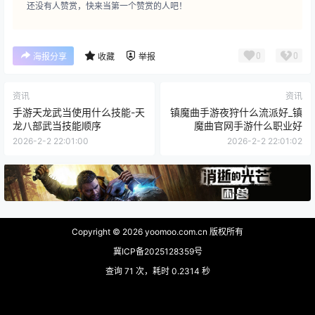
还没有人赞赏，快来当第一个赞赏的人吧！
0
0
海报分享
收藏
举报
资讯
资讯
手游天龙武当使用什么技能-天
镇魔曲手游夜狩什么流派好_镇
龙八部武当技能顺序
魔曲官网手游什么职业好
2026-2-2 22:01:00
2026-2-2 22:01:02
Copyright © 2026
yoomoo.com.cn 版权所有
冀ICP备2025128359号
查询 71 次，耗时 0.2314 秒