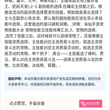
林萌、凝华、火甲、神聚4选2，主健体副灵动;(推荐鬼
王、奶妈天音),2-3 副技能的选择,在确定主技能之后，根
据该流派的副资质选择需求的技能，例如我是青云选择了
主斗志副忠心攻击流，那么我的副技能就应该在忠心系技
能中选择，这里我选的是闪避和洞察。,详情：诛仙手游宠
物技能大全 宠物技能玉技能效果汇总,3、宠物的选择,
,选完了技能之后，这时候就可以选择宠物了，还是根据主
技能资质选择，主技能对应主资质是斗志的，就选主资质
是斗志的宠物，主技能对应主资质是灵动的，就选主资质
是灵动的宠物，举个例子：,青云——主技能选了锋利、贯
注，那么对应主资质就是斗志——选择主资质是斗志的宠
物，比如花魅、冰焰熊、狐狸。,
版权声明：
本站所载内容均来源用户发布或互联网转载，目的仅供
大家参考学习，内容版权归原作者所有，若有侵权请联系删除。
点点赞赏，手留余香
给TA打赏