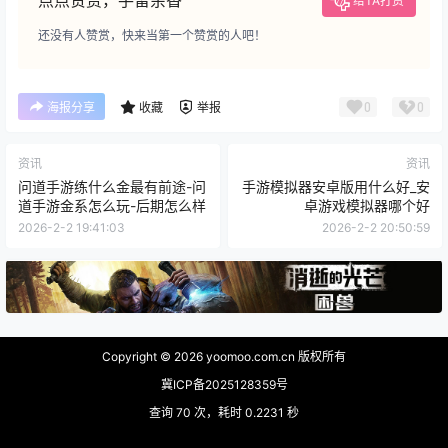
点点赞赏，手留余香
给TA打赏
还没有人赞赏，快来当第一个赞赏的人吧！
0
0
海报分享
收藏
举报
资讯
资讯
问道手游练什么金最有前途-问
手游模拟器安卓版用什么好_安
道手游金系怎么玩-后期怎么样
卓游戏模拟器哪个好
2026-2-2 19:41:03
2026-2-2 20:50:59
Copyright © 2026
yoomoo.com.cn 版权所有
冀ICP备2025128359号
查询 70 次，耗时 0.2231 秒