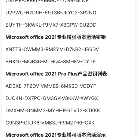
7G2HE-JR8KL-ABB9D-Y7789-GLNFL
U2PWU-H7D9H-69T3B-JEYC2-3R2NG
EUYTH-3KWKL-PJMX7-XBCPW-9U2DD
Microsoft office 2021专业增强版本激活密钥
XNTT9-CWMM3-RM2YM-D7KB2-JB6DV
BHXN7-MQB36-MTHQ4-8MHKV-CYT9
Microsoft office 2021 Pro Plus产品密钥列表
AD3XE-7FZDV-VMMB9-6M5SD-VODYF
DJC4N-DX7PC-GM3GK-V8KKW-XWYGX
DMXHM-GNMM3-MYHHK-6TVT2-XTKKK
G9N3P-GRJK6-VM63J-F9M27-KHGXK
Microsoft office 2021专业增强版本激活演示