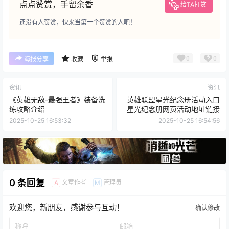
点点赞赏，手留余香
给TA打赏
还没有人赞赏，快来当第一个赞赏的人吧！
0
0
海报分享
收藏
举报
资讯
资讯
《英雄无敌-最强王者》装备洗
英雄联盟星光纪念册活动入口
练攻略介绍
星光纪念册网页活动地址链接
2025-10-25 16:53:32
2025-10-25 16:54:56
0 条回复
文章作者
管理员
A
M
欢迎您，新朋友，感谢参与互动！
确认修改