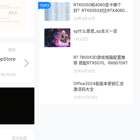
RTX5050和4060显卡哪个
TOP3
好？RTX5050对比RTX4060/
共0人
5060性能评测
25年9月16日
sp什么意思_sp含义一览
1月30日
资讯
R7 7800X3D游戏电脑配置推
tore
荐 搭配RTX5070、RX9070XT
25年9月16日
16:32:02
Office2024各版本密钥汇总
激活码大全
25年10月16日
提示标题