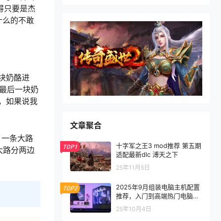
得只要是杰
什么的不敢
块奶酪进
最后一块奶
，如果说我
文章聚合
，一条大路
十字军之王3 mod推荐 第五期
TOP1
大路分两边
适配最新dlc 溥天之下
25年11月5日
2025年9月组装电脑主机配置
TOP2
推荐，入门到高端热门电脑配
置方案
25年10月4日