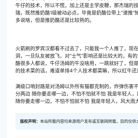
牛仔的技术，所以不慌，加上还是主学皮鞭，那杰瑞的技
瑞，既然推奶酪1级被动必点，毕竟是奶酪位带上“速推
多说啥，但是推奶酪还是比较熟的。
火箭刷的罗宾汉都看不过去了，只能我一个人推了，现在
洞，一旦队友被放飞，对“士气”影响还是比较大的，有
酪很多人都说，牛仔汤姆的牛没啥用，一跳就好了，但是
的技术菜的话，难道单排4个人技术都菜嘛，所以红牛还
满级口哨封路是对汤姆以外所有猫都克制的，炸弹伤害不
分两边 随你要走哪一边，不怕不怕就不怕 我是年轻人，
随你要走哪一边，不怕不怕就不怕 我是年轻人，风大雨
版权声明：
本站所载内容均来源用户发布或互联网转载，目的仅供