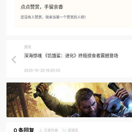
点点赞赏，手留余香
还没有人赞赏，快来当第一个赞赏的人吧！
资讯
深海惊魂 《饥饿鲨：进化》终极掠食者震撼登场
2025-10-25 16:30:35
0 条回复
文章作者
管理员
A
M