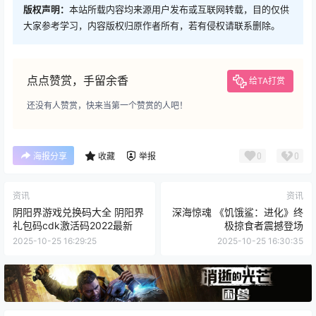
版权声明：
本站所载内容均来源用户发布或互联网转载，目的仅供
大家参考学习，内容版权归原作者所有，若有侵权请联系删除。
点点赞赏，手留余香
给TA打赏
还没有人赞赏，快来当第一个赞赏的人吧！
0
0
海报分享
收藏
举报
资讯
资讯
阴阳界游戏兑换码大全 阴阳界
深海惊魂 《饥饿鲨：进化》终
礼包码cdk激活码2022最新
极掠食者震撼登场
2025-10-25 16:29:25
2025-10-25 16:30:35