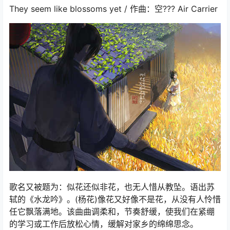
They seem like blossoms yet / 作曲：空??? Air Carrier
歌名又被题为：似花还似非花，也无人惜从教坠。语出苏
轼的《水龙吟》。(杨花)像花又好像不是花，从没有人怜惜
任它飘落满地。该曲曲调柔和，节奏舒缓，使我们在紧绷
的学习或工作后放松心情，缓解对家乡的绵绵思念。