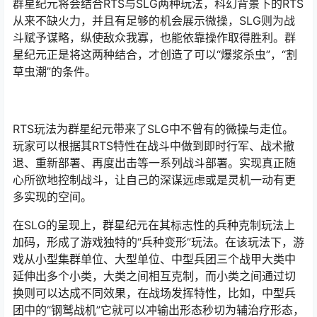
群星纪元将会结合RTS与SLG两种玩法，科幻背景下的RTS
从来不缺火力，并且有足够的机会展示微操，SLG则为战
斗赋予谋略，纵使敌众我寡，也能依靠操作取得胜利。群
星纪元正是将这两种结合，才创造了可以“爆浆杀虫”，“割
草虫潮”的条件。
RTS玩法为群星纪元带来了SLG中不曾有的微操与走位。
玩家可以根据其RTS特性在战斗中做到即时行军、战术撤
退、重新部署、再度出击等一系列战斗部署。实现真正随
心所欲地控制战斗，让自己的深谋远虑或是灵机一动有更
多实现的空间。
在SLG的呈现上，群星纪元在其标志性的兵种克制玩法上
加码，形成了游戏独特的“兵种变形”玩法。在该玩法下，游
戏从小型集群单位、大型单位、中型兵团三个战甲大类中
延伸出多个小类，大类之间相互克制，而小类之间通过切
换则可以达成不同效果，在战场发挥特性，比如，中型兵
团中的“钢鹫战机”它就可以冲输出形态秒切为辅治疗形态，