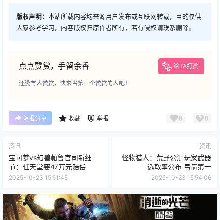
版权声明：
本站所载内容均来源用户发布或互联网转载，目的仅供
大家参考学习，内容版权归原作者所有，若有侵权请联系删除。
点点赞赏，手留余香
给TA打赏
还没有人赞赏，快来当第一个赞赏的人吧！
0
0
海报分享
收藏
举报
资讯
资讯
宝可梦vs幻兽帕鲁官司新细
怪物猎人：荒野公测玩家武器
节：任天堂要47万元赔偿
选取率公布 弓箭第一
2025-10-23 15:51:45
2025-10-23 15:54:06