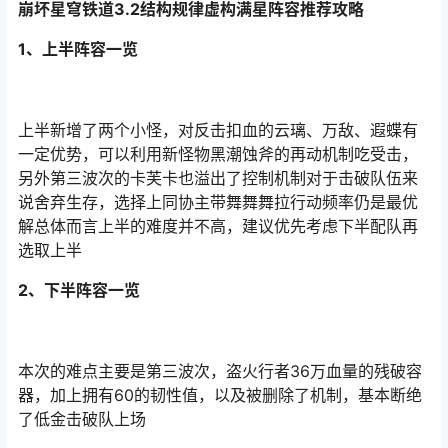
崩坏星穹铁道3.2结构规律虚构满星阵容推荐攻略
1、上半阵容一览
上半新增了两个小怪，对反击扣血的云璃、万敌、遐蝶有
一定优势，可以利用新怪物黑潮蚀斧的再动机制吃受击，
另外第三波次的卡芙卡也溢出了控制机制对于击破队伍来
说舍弃生存，选择上同协主带舞舞舞拉行动频率仍是最优
解总体而言上半的难度并不高，建议优先考虑下半配队再
选取上半
2、下半阵容一览
本次的难点主要是第三波次，盗火行者36万血量的残破容
器，加上拥有60的韧性值，以及被删除了机制，基本断绝
了低金击破队上场