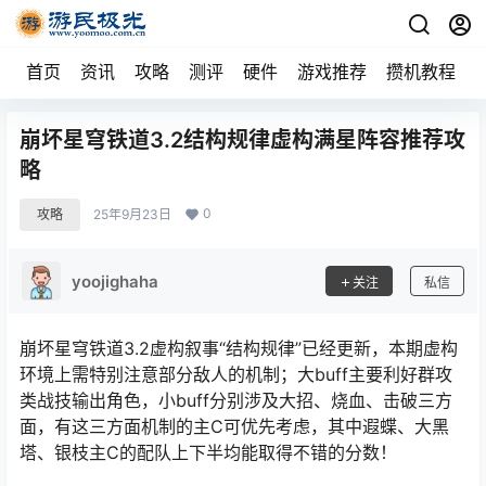
首页
资讯
攻略
测评
硬件
游戏推荐
攒机教程
崩坏星穹铁道3.2结构规律虚构满星阵容推荐攻
略
0
攻略
25年9月23日
yoojighaha
关注
私信
崩坏星穹铁道3.2虚构叙事“结构规律”已经更新，本期虚构
环境上需特别注意部分敌人的机制；大buff主要利好群攻
类战技输出角色，小buff分别涉及大招、烧血、击破三方
面，有这三方面机制的主C可优先考虑，其中遐蝶、大黑
塔、银枝主C的配队上下半均能取得不错的分数！