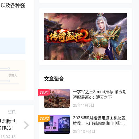
、以及各种强
共0人
文章聚合
十字军之王3 mod推荐 第五期
TOP1
适配最新dlc 溥天之下
25年11月5日
资讯
2025年9月组装电脑主机配置
TOP2
过龙腾世
推荐，入门到高端热门电脑配
的作品！
置方案
25年10月4日
15:04:15