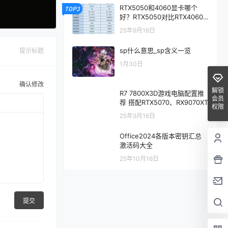
RTX5050和4060显卡哪个
TOP3
好？RTX5050对比RTX4060/
5060性能评测
25年9月16日
sp什么意思_sp含义一览
提示标题
1月30日
确认修改
解锁
R7 7800X3D游戏电脑配置推
会员
荐 搭配RTX5070、RX9070XT
权限
25年9月16日
Office2024各版本密钥汇总
激活码大全
25年10月16日
提交