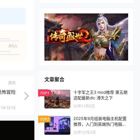
共0人
文章聚合
资讯
界恐怖冒险
十字军之王3 mod推荐 第五期
TOP1
适配最新dlc 溥天之下
25年11月5日
14:12:13
2025年9月组装电脑主机配置
TOP2
推荐，入门到高端热门电脑配
置方案
25年10月4日