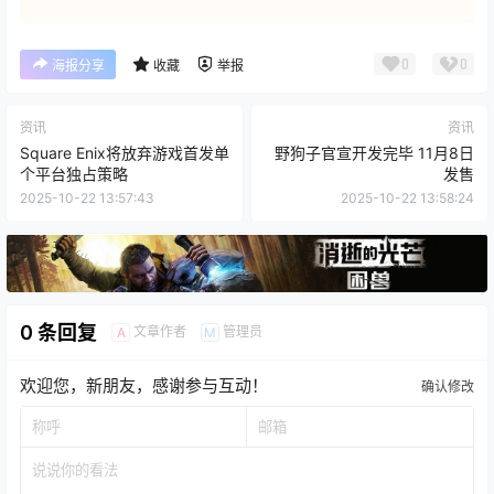
0
0
海报分享
收藏
举报
资讯
资讯
Square Enix将放弃游戏首发单
野狗子官宣开发完毕 11月8日
个平台独占策略
发售
2025-10-22 13:57:43
2025-10-22 13:58:24
0 条回复
文章作者
管理员
A
M
欢迎您，新朋友，感谢参与互动！
确认修改