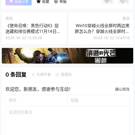
0
0
海报分享
收藏
举报
资讯
资讯
《使命召唤：黑色行动6》捉
Win10穿越火线全屏时两边黑
迷藏和排位赛模式11月14日回
屏怎么办？穿越火线全屏时两
归
边黑屏解决方法
2025-10-22 13:39:28
2025-10-22 13:45:19
0 条回复
文章作者
管理员
A
M
欢迎您，新朋友，感谢参与互动！
确认修改