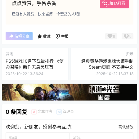
点点赞赏，手留余香
给TA打赏
还没有人赞赏，快来当第一个赞赏的人吧！
0
0
海报分享
收藏
举报
资讯
资讯
PS5游戏10月下载量排行 《使
经典策略游戏鬼魂大师重制
命召唤》新作无悬念居首
Steam页面 不支持中文
2025-10-22 13:36:24
2025-10-22 13:37:18
0 条回复
文章作者
管理员
A
M
欢迎您，新朋友，感谢参与互动！
确认修改