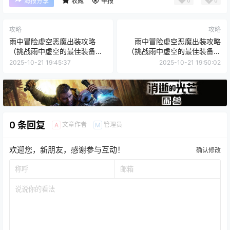
0
0
海报分享
收藏
举报
攻略
攻略
雨中冒险虚空恶魔出装攻略
雨中冒险虚空恶魔出装攻略
（挑战雨中虚空的最佳装备选
（挑战雨中虚空的最佳装备选
择和技巧）
择和技巧）
2025-10-21 19:45:37
2025-10-21 19:50:02
0 条回复
文章作者
管理员
A
M
欢迎您，新朋友，感谢参与互动！
确认修改