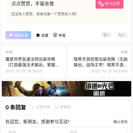
点点赞赏，手留余香
给TA打赏
还没有人赞赏，快来当第一个赞赏的人吧！
0
0
海报分享
收藏
举报
攻略
攻略
魔兽世界急速法师出装攻略
暗黑手游武僧出装攻略（无敌
（打造最强法术输出，掌握关
输出，战场主宰！暗黑手游武
键法术节奏！）
僧出装攻略一览）
2025-10-20 16:30:05
2025-10-20 16:33:42
0 条回复
文章作者
管理员
A
M
欢迎您，新朋友，感谢参与互动！
确认修改