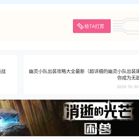
给TA打赏
漠战
幽灵小队出装攻略大全最新（超详细的幽灵小队出装
你成为无
2025-10-20 