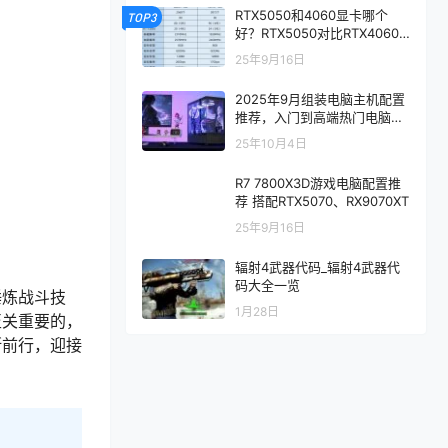
RTX5050和4060显卡哪个
TOP3
好？RTX5050对比RTX4060/
5060性能评测
25年9月16日
2025年9月组装电脑主机配置
推荐，入门到高端热门电脑配
置方案
25年10月4日
R7 7800X3D游戏电脑配置推
荐 搭配RTX5070、RX9070XT
25年9月16日
辐射4武器代码_辐射4武器代
码大全一览
锤炼战斗技
1月28日
至关重要的，
断前行，迎接