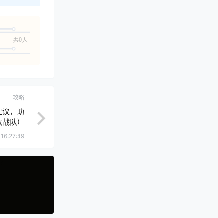
共0人
攻略
建议，助
敌战队）
16:27:49