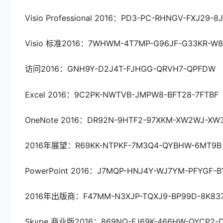
Visio Professional 2016：PD3-PC-RHNGV-FXJ29-8
Visio 标准2016：7WHWM-4T7MP-G96JF-G33KR-W
访问2016：GNH9Y-D2J4T-FJHGG-QRVH7-QPFDW
Excel 2016：9C2PK-NWTVB-JMPW8-BFT28-7FTBF
OneNote 2016：DR92N-9HTF2-97XKM-XW2WJ-XW
2016年展望：R69KK-NTPKF-7M3Q4-QYBHW-6MT9B
PowerPoint 2016：J7MQP-HNJ4Y-WJ7YM-PFYGF-
2016年出版商：F47MM-N3XJP-TQXJ9-BP99D-8K83
Skype 商业版2016：869NQ-FJ69K-466HW-QYCP2-