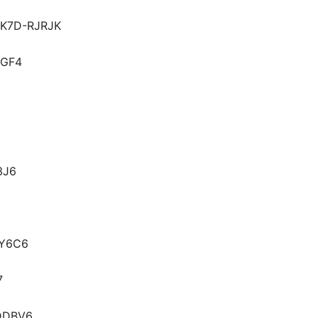
JK7D-RJRJK
8GF4
3J6
BY6C6
7
DDBV6