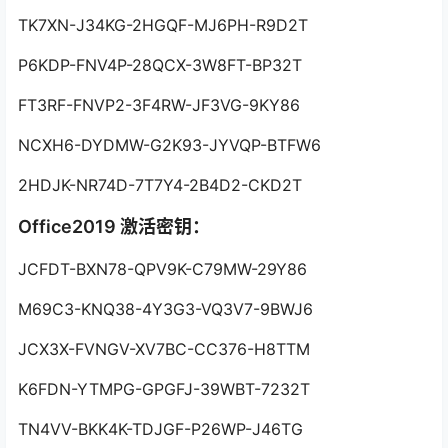
TK7XN-J34KG-2HGQF-MJ6PH-R9D2T
P6KDP-FNV4P-28QCX-3W8FT-BP32T
FT3RF-FNVP2-3F4RW-JF3VG-9KY86
NCXH6-DYDMW-G2K93-JYVQP-BTFW6
2HDJK-NR74D-7T7Y4-2B4D2-CKD2T
Office2019 激活密钥：
JCFDT-BXN78-QPV9K-C79MW-29Y86
M69C3-KNQ38-4Y3G3-VQ3V7-9BWJ6
JCX3X-FVNGV-XV7BC-CC376-H8TTM
K6FDN-YTMPG-GPGFJ-39WBT-7232T
TN4VV-BKK4K-TDJGF-P26WP-J46TG