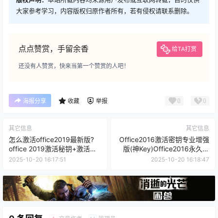
大家参考学习，内容版权归原作者所有，若有侵权请联系删除。
点点赞赏，手留余香
给TA打赏
还没有人赞赏，快来当第一个赞赏的人吧！
0
0
海报分享
收藏
举报
其它信息
其它信息
怎么激活office2019最新版?
Office2016激活密钥专业增强
office 2019激活秘钥+激活工
版(神Key)Office2016永久激
具推荐
活密钥[2025.10更新]
2025-10-20 16:17:51
2025-10-20 16:18:47