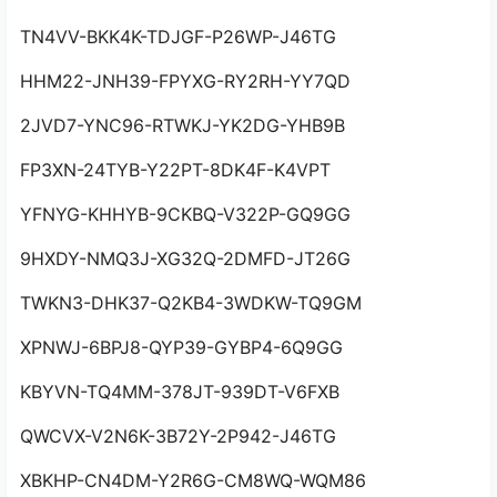
TN4VV-BKK4K-TDJGF-P26WP-J46TG
HHM22-JNH39-FPYXG-RY2RH-YY7QD
2JVD7-YNC96-RTWKJ-YK2DG-YHB9B
FP3XN-24TYB-Y22PT-8DK4F-K4VPT
YFNYG-KHHYB-9CKBQ-V322P-GQ9GG
9HXDY-NMQ3J-XG32Q-2DMFD-JT26G
TWKN3-DHK37-Q2KB4-3WDKW-TQ9GM
XPNWJ-6BPJ8-QYP39-GYBP4-6Q9GG
KBYVN-TQ4MM-378JT-939DT-V6FXB
QWCVX-V2N6K-3B72Y-2P942-J46TG
XBKHP-CN4DM-Y2R6G-CM8WQ-WQM86