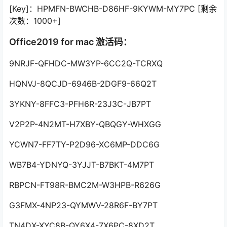
[Key]：HPMFN-BWCHB-D86HF-9KYWM-MY7PC [剩余
次数：1000+]
Office2019 for mac 激活码：
9NRJF-QFHDC-MW3YP-6CC2Q-TCRXQ
HQNVJ-8QCJD-6946B-2DGF9-66Q2T
3YKNY-8FFC3-PFH6R-23J3C-JB7PT
V2P2P-4N2MT-H7XBY-QBQGY-WHXGG
YCWN7-FF7TY-P2D96-XC6MP-DDC6G
WB7B4-YDNYQ-3YJJT-B7BKT-4M7PT
RBPCN-FT98R-BMC2M-W3HPB-R626G
G3FMX-4NP23-QYMWV-28R6F-BY7PT
TN4DX-XYC8B-QY6X4-7X6PC-8XD2T