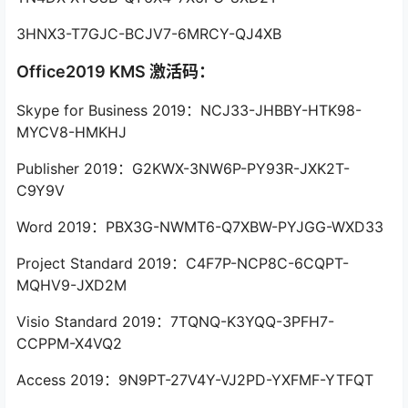
3HNX3-T7GJC-BCJV7-6MRCY-QJ4XB
Office2019 KMS 激活码：
Skype for Business 2019：NCJ33-JHBBY-HTK98-
MYCV8-HMKHJ
Publisher 2019：G2KWX-3NW6P-PY93R-JXK2T-
C9Y9V
Word 2019：PBX3G-NWMT6-Q7XBW-PYJGG-WXD33
Project Standard 2019：C4F7P-NCP8C-6CQPT-
MQHV9-JXD2M
Visio Standard 2019：7TQNQ-K3YQQ-3PFH7-
CCPPM-X4VQ2
Access 2019：9N9PT-27V4Y-VJ2PD-YXFMF-YTFQT