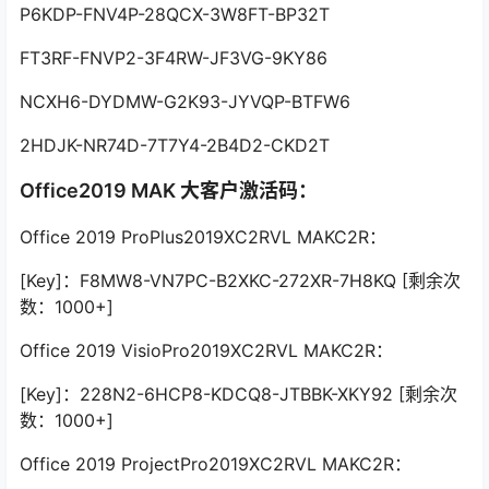
P6KDP-FNV4P-28QCX-3W8FT-BP32T
FT3RF-FNVP2-3F4RW-JF3VG-9KY86
NCXH6-DYDMW-G2K93-JYVQP-BTFW6
2HDJK-NR74D-7T7Y4-2B4D2-CKD2T
Office2019 MAK 大客户激活码：
Office 2019 ProPlus2019XC2RVL MAKC2R：
[Key]：F8MW8-VN7PC-B2XKC-272XR-7H8KQ [剩余次
数：1000+]
Office 2019 VisioPro2019XC2RVL MAKC2R：
[Key]：228N2-6HCP8-KDCQ8-JTBBK-XKY92 [剩余次
数：1000+]
Office 2019 ProjectPro2019XC2RVL MAKC2R：