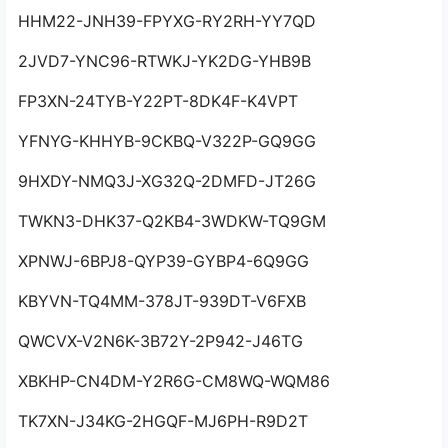
HHM22-JNH39-FPYXG-RY2RH-YY7QD
2JVD7-YNC96-RTWKJ-YK2DG-YHB9B
FP3XN-24TYB-Y22PT-8DK4F-K4VPT
YFNYG-KHHYB-9CKBQ-V322P-GQ9GG
9HXDY-NMQ3J-XG32Q-2DMFD-JT26G
TWKN3-DHK37-Q2KB4-3WDKW-TQ9GM
XPNWJ-6BPJ8-QYP39-GYBP4-6Q9GG
KBYVN-TQ4MM-378JT-939DT-V6FXB
QWCVX-V2N6K-3B72Y-2P942-J46TG
XBKHP-CN4DM-Y2R6G-CM8WQ-WQM86
TK7XN-J34KG-2HGQF-MJ6PH-R9D2T