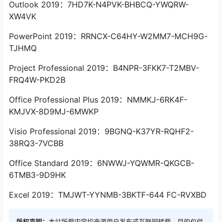
Outlook 2019：7HD7K-N4PVK-BHBCQ-YWQRW-
XW4VK
PowerPoint 2019：RRNCX-C64HY-W2MM7-MCH9G-
TJHMQ
Project Professional 2019：B4NPR-3FKK7-T2MBV-
FRQ4W-PKD2B
Office Professional Plus 2019：NMMKJ-6RK4F-
KMJVX-8D9MJ-6MWKP
Visio Professional 2019：9BGNQ-K37YR-RQHF2-
38RQ3-7VCBB
Office Standard 2019：6NWWJ-YQWMR-QKGCB-
6TMB3-9D9HK
Excel 2019：TMJWT-YYNMB-3BKTF-644 FC-RVXBD
版权声明：
本站所载内容均来源用户发布或互联网转载，目的仅供