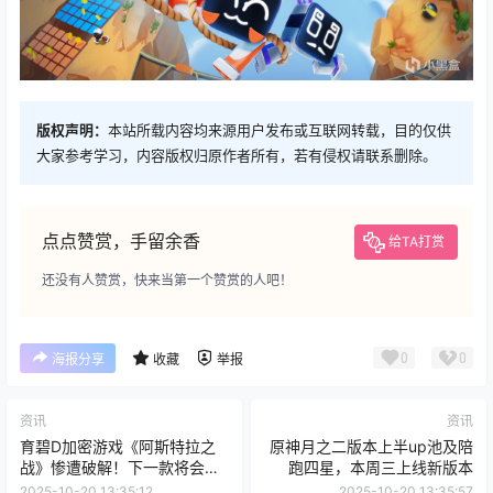
版权声明：
本站所载内容均来源用户发布或互联网转载，目的仅供
大家参考学习，内容版权归原作者所有，若有侵权请联系删除。
点点赞赏，手留余香
给TA打赏
还没有人赞赏，快来当第一个赞赏的人吧！
0
0
海报分享
收藏
举报
资讯
资讯
育碧D加密游戏《阿斯特拉之
原神月之二版本上半up池及陪
战》惨遭破解！下一款将会是
跑四星，本周三上线新版本
谁
2025-10-20 13:35:12
2025-10-20 13:35:57