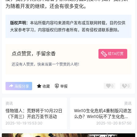
为随着开发的继续，还会有很多变化。
版权声明：
本站所载内容均来源用户发布或互联网转载，目的仅供
大家参考学习，内容版权归原作者所有，若有侵权请联系删除。
点点赞赏，手留余香
给TA打赏
还没有人赞赏，快来当第一个赞赏的人吧！
0
0
海报分享
收藏
举报
资讯
资讯
怪物猎人：荒野将于10月22日
Win10生化危机4重制版闪退怎
（下周三）开启万圣节活动
么办？Win10玩不了生化危机4
重制版的解决方法
2025-10-19 15:53:30
2025-10-20 8:57:50