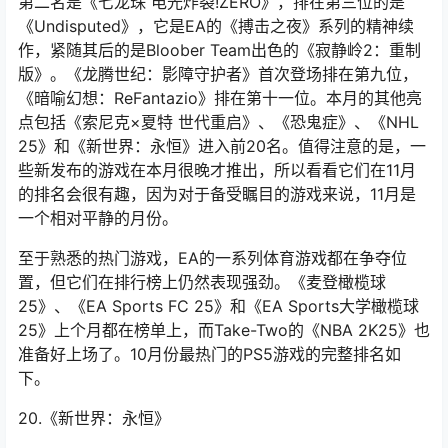
第二名是《七龙珠 电光炸裂!ZERO》，排在第三位的是
《Undisputed》，它是EA的《搏击之夜》系列的精神续
作，紧随其后的是Bloober Team出色的《寂静岭2：重制
版》。《龙腾世纪：影障守护者》首次登场排在第九位，
《暗喻幻想：ReFantazio》排在第十一位。本月的其他亮
点包括《索尼克×夏特 世代重启》、《恐鬼症》、《NHL
25》和《新世界：永恒》进入前20名。值得注意的是，一
些新发布的游戏在本月很晚才推出，所以看看它们在11月
的排名会很有趣，因为对于备受瞩目的游戏来说，11月是
一个相对平静的月份。
至于熟悉的热门游戏，EA的一系列体育游戏都在争夺位
置，但它们在排行榜上仍然表现强劲。《麦登橄榄球
25》、《EA Sports FC 25》和《EA Sports大学橄榄球
25》上个月都在榜单上，而Take-Two的《NBA 2K25》也
准备好上场了。10月份最热门的PS5游戏的完整排名如
下。
20.《新世界：永恒》