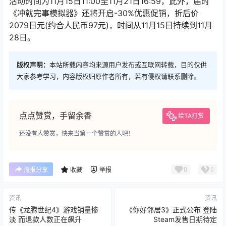
活动时间为11月15日11:00至11月21日16:59，此外，届时
《冲就完事模拟器》还将开启-30%优惠促销，折后价
2079日元(约合人民币97元)，时间从11月15日持续到11月
28日。
版权声明：
本站所载内容均来源用户发布或互联网转载，目的仅供
大家参考学习，内容版权归原作者所有，若有侵权请联系删除。
点点赞赏，手留余香
给TA打赏
还没有人赞赏，快来当第一个赞赏的人吧！
0
0
海报分享
收藏
举报
资讯
资讯
传《龙腾世纪4》游戏销量惨
《你好邻居3》正式公布 登陆
淡 而退款人数正在飙升
Steam发售日期待定