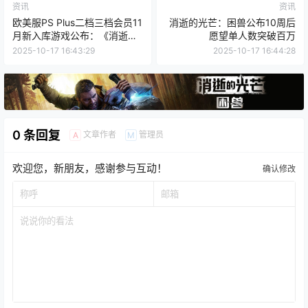
资讯
资讯
欧美服PS Plus二档三档会员11
消逝的光芒：困兽公布10周后
月新入库游戏公布：《消逝的
愿望单人数突破百万
光芒2》等
2025-10-17 16:43:29
2025-10-17 16:44:28
0 条回复
文章作者
管理员
A
M
欢迎您，新朋友，感谢参与互动！
确认修改