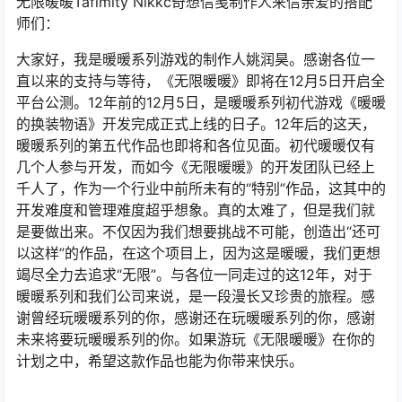
无限暖暖Tafimity Nikkc奇想信笺制作人来信亲爱的搭配
师们：
大家好，我是暖暖系列游戏的制作人姚润昊。感谢各位一
直以来的支持与等待，《无限暖暖》即将在12月5日开启全
平台公测。12年前的12月5日，是暖暖系列初代游戏《暖暖
的换装物语》开发完成正式上线的日子。12年后的这天，
暖暖系列的第五代作品也即将和各位见面。初代暖暖仅有
几个人参与开发，而如今《无限暖暖》的开发团队已经上
千人了，作为一个行业中前所未有的“特别”作品，这其中的
开发难度和管理难度超乎想象。真的太难了，但是我们就
是要做出来。不仅因为我们想要挑战不可能，创造出“还可
以这样”的作品，在这个项目上，因为这是暖暖，我们更想
竭尽全力去追求“无限”。与各位一同走过的这12年，对于
暖暖系列和我们公司来说，是一段漫长又珍贵的旅程。感
谢曾经玩暖暖系列的你，感谢还在玩暖暖系列的你，感谢
未来将要玩暖暖系列的你。如果游玩《无限暖暖》在你的
计划之中，希望这款作品也能为你带来快乐。