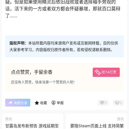
疑。但是如果使用精灵后依旧战败或者选择袖手旁观的
话，活下来的一方或者双方都会怀疑暴增，那就百口莫辩
了……
版权声明：
本站所载内容均来源用户发布或互联网转载，目的仅供
大家参考学习，内容版权归原作者所有，若有侵权请联系删除。
点点赞赏，手留余香
给TA打赏
还没有人赞赏，快来当第一个赞赏的人吧！
0
0
海报分享
收藏
举报
资讯
资讯
甘露岛发布新预告 游戏延期至
雾隐Steam页面上线 支持简繁