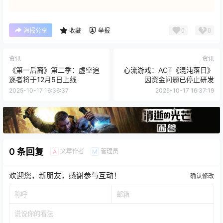
0
0
海报分享
收藏
举报
资讯
资讯
《第一后裔》第二季：虚空追
心流游戏：ACT《混沌落日》
逐者将于12月5日上线
因资金问题已停止研发
2025-10-17 16:36:37
2025-10-17 16:37:19
0 条回复
文章作者
管理员
A
M
欢迎您，新朋友，感谢参与互动！
确认修改