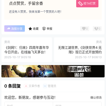
点点赞赏，手留余香
给TA打赏
还没有人赞赏，快来当第一个赞赏的人吧！
0
0
海报分享
收藏
举报
资讯
资讯
《剑网1：归来》四周年嘉年华
无限江湖世界,《剑侠世界4:无
今日开启，在线抽飞天茅台！
限》现已正式开放预约
2025-10-17 9:05:18
2025-10-17 9:06:13
0 条回复
文章作者
管理员
A
M
欢迎您，新朋友，感谢参与互动！
确认修改