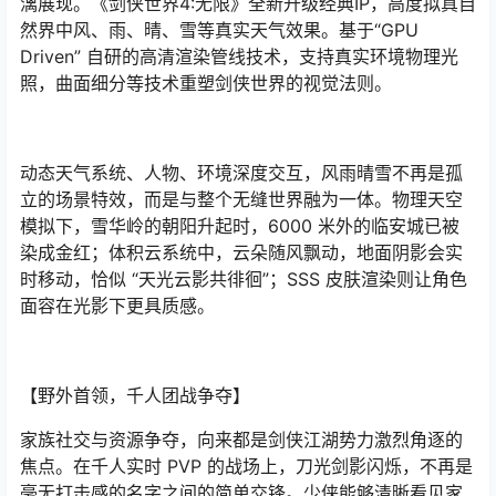
漓展现。《剑侠世界4:无限》全新升级经典IP，高度拟真自
然界中风、雨、晴、雪等真实天气效果。基于“GPU
Driven” 自研的高清渲染管线技术，支持真实环境物理光
照，曲面细分等技术重塑剑侠世界的视觉法则。
动态天气系统、人物、环境深度交互，风雨晴雪不再是孤
立的场景特效，而是与整个无缝世界融为一体。物理天空
模拟下，雪华岭的朝阳升起时，6000 米外的临安城已被
染成金红；体积云系统中，云朵随风飘动，地面阴影会实
时移动，恰似 “天光云影共徘徊”；SSS 皮肤渲染则让角色
面容在光影下更具质感。
【野外首领，千人团战争夺】
家族社交与资源争夺，向来都是剑侠江湖势力激烈角逐的
焦点。在千人实时 PVP 的战场上，刀光剑影闪烁，不再是
毫无打击感的名字之间的简单交锋。少侠能够清晰看见家