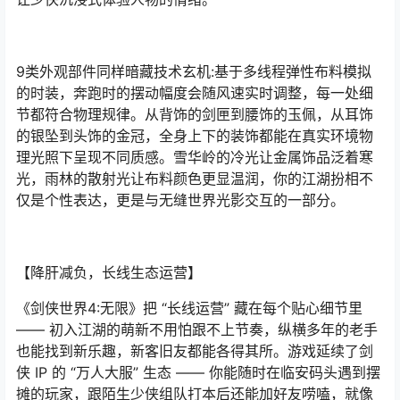
9类外观部件同样暗藏技术玄机:基于多线程弹性布料模拟
的时装，奔跑时的摆动幅度会随风速实时调整，每一处细
节都符合物理规律。从背饰的剑匣到腰饰的玉佩，从耳饰
的银坠到头饰的金冠，全身上下的装饰都能在真实环境物
理光照下呈现不同质感。雪华岭的冷光让金属饰品泛着寒
光，雨林的散射光让布料颜色更显温润，你的江湖扮相不
仅是个性表达，更是与无缝世界光影交互的一部分。
【降肝减负，长线生态运营】
《剑侠世界4:无限》把 “长线运营” 藏在每个贴心细节里
—— 初入江湖的萌新不用怕跟不上节奏，纵横多年的老手
也能找到新乐趣，新客旧友都能各得其所。游戏延续了剑
侠 IP 的 “万人大服” 生态 —— 你能随时在临安码头遇到摆
摊的玩家，跟陌生少侠组队打本后还能加好友唠嗑，就像