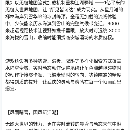
限》以无缝地图流式加载机制重构江湖疆域 ——1亿平米的
无缝大世界地图，让 “所见皆可达” 成为现实。从星月滩的
椰林海岸到雪华岭的冰封峰顶，全程无加载的流畅体验
中，少侠能亲历从海滨到雪山的完整气候带变迁。6000
米超远视距技术让视野如携千里眼，放大时可远眺 3000
米海拔的雪山，收缩时能细赏临安城酒坊的木质窗棂。
游戏还设有多种钩索、滑板、驭雕等多样化探索方式覆盖
水陆空全域，实时动态动作调整系统让角色翻越障碍物时
的动作衔接零卡顿，飞檐走壁时的转向、钩锁瞄准的精度
都得到质的提升，让武侠的灵动与爽感在每一个帧画面里
爆发。
【风雨晴雪，国风新江湖】
无缝大世界的魅力，更在实时流转的晨昏与动态天气中淋