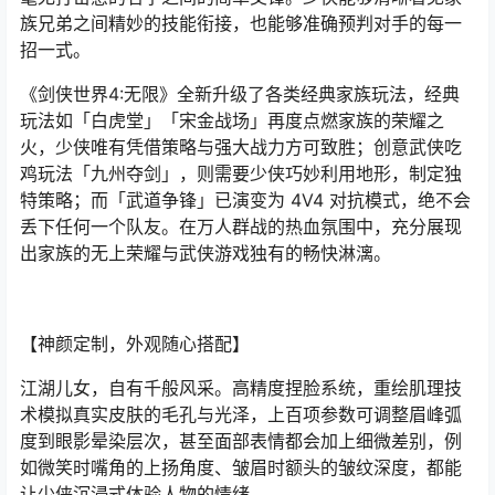
族兄弟之间精妙的技能衔接，也能够准确预判对手的每一
招一式。
《剑侠世界4:无限》全新升级了各类经典家族玩法，经典
玩法如「白虎堂」「宋金战场」再度点燃家族的荣耀之
火，少侠唯有凭借策略与强大战力方可致胜；创意武侠吃
鸡玩法「九州夺剑」，则需要少侠巧妙利用地形，制定独
特策略；而「武道争锋」已演变为 4V4 对抗模式，绝不会
丢下任何一个队友。在万人群战的热血氛围中，充分展现
出家族的无上荣耀与武侠游戏独有的畅快淋漓。
【神颜定制，外观随心搭配】
江湖儿女，自有千般风采。高精度捏脸系统，重绘肌理技
术模拟真实皮肤的毛孔与光泽，上百项参数可调整眉峰弧
度到眼影晕染层次，甚至面部表情都会加上细微差别，例
如微笑时嘴角的上扬角度、皱眉时额头的皱纹深度，都能
让少侠沉浸式体验人物的情绪。