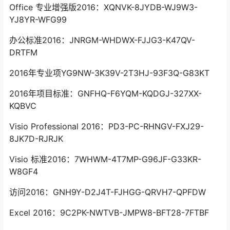
Office 专业增强版2016：XQNVK-8JYDB-WJ9W3-
YJ8YR-WFG99
办公标准2016：JNRGM-WHDWX-FJJG3-K47QV-
DRTFM
2016年专业项YG9NW-3K39V-2T3HJ-93F3Q-G83KT
2016年项目标准：GNFHQ-F6YQM-KQDGJ-327XX-
KQBVC
Visio Professional 2016：PD3-PC-RHNGV-FXJ29-
8JK7D-RJRJK
Visio 标准2016：7WHWM-4T7MP-G96JF-G33KR-
W8GF4
访问2016：GNH9Y-D2J4T-FJHGG-QRVH7-QPFDW
Excel 2016：9C2PK-NWTVB-JMPW8-BFT28-7FTBF