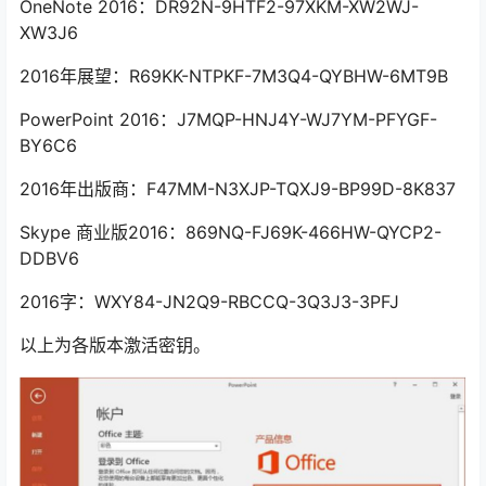
OneNote 2016：DR92N-9HTF2-97XKM-XW2WJ-
XW3J6
2016年展望：R69KK-NTPKF-7M3Q4-QYBHW-6MT9B
PowerPoint 2016：J7MQP-HNJ4Y-WJ7YM-PFYGF-
BY6C6
2016年出版商：F47MM-N3XJP-TQXJ9-BP99D-8K837
Skype 商业版2016：869NQ-FJ69K-466HW-QYCP2-
DDBV6
2016字：WXY84-JN2Q9-RBCCQ-3Q3J3-3PFJ
以上为各版本激活密钥。