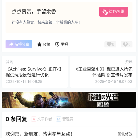
点点赞赏，手留余香
给TA打赏
还没有人赞赏，快来当第一个赞赏的人吧！
0
0
海报分享
收藏
举报
资讯
资讯
《Achilles: Survivor》正在根
《工业巨擘4.0》现已进入抢先
据试玩版反馈进行优化
体验阶段 宣传片发布
2025-10-15 16:06:25
2025-10-15 16:07:03
0 条回复
文章作者
管理员
A
M
欢迎您，新朋友，感谢参与互动！
确认修改